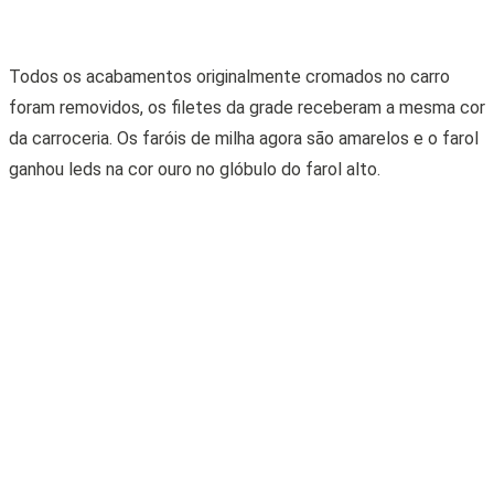
em preto brilhante (isso está em estudo ainda, pois para abrir
a lanterna é necessário trocá-la por inteiro, pois é fundida e
se quebra ao abrir”. Outras mudanças ainda em estudo são na
parte do interior, trocando os bancos do Sporting por bancos
da versão Abarth, e os detalhes internos em fibra de
carbono.”Um sonho distante, mas que não descarto é um kit
turbo (coisa simples e bem fraca), apenas para garantir mais
entrega de potência em retomadas e também um ar de
esportividade a mais para o carro. Além disso, já pensou no
primeiro Stilo Dualogic Turbo? Seria ou não seria uma
exclusividade?.”. Queremos ver como vai ficar isso.