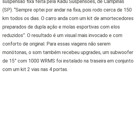
reduzidos”. O resultado é um visual mais invocado e com
conforto de original. Para essas viagens não serem
monótonas, o som também recebeu upgrades, um subwoofer
de 15” com 1000 WRMS foi instalado na traseira em conjunto
com um kit 2 vias nas 4 portas.
Todos os acabamentos originalmente cromados no carro
foram removidos, os filetes da grade receberam a mesma cor
da carroceria. Os faróis de milha agora são amarelos e o farol
ganhou leds na cor ouro no glóbulo do farol alto.