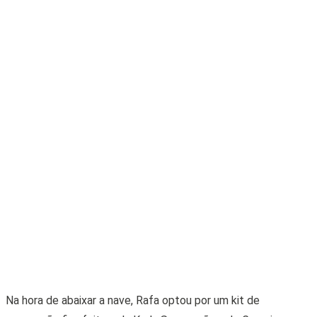
Na hora de abaixar a nave, Rafa optou por um kit de
suspensão fixa feita pela Kadu Suspensões, de Campinas
(SP). “Sempre optei por andar na fixa, pois rodo cerca de 150
km todos os dias. O carro anda com um kit de amortecedores
preparados de dupla ação e molas esportivas com elos