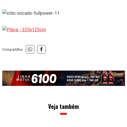
recebe e expõe um 911 GT3
especial
15 • JULHO • 2026
Mustang Mach-E de
CULTURA
1.400 cv ganhou na geral em Pikes
Peak 2026
01 • JULHO • 2026
A arte do
CULTURA
envelopamento automotivo
08 • JUNHO • 2026
O guia que te ajuda a escolher seu próximo