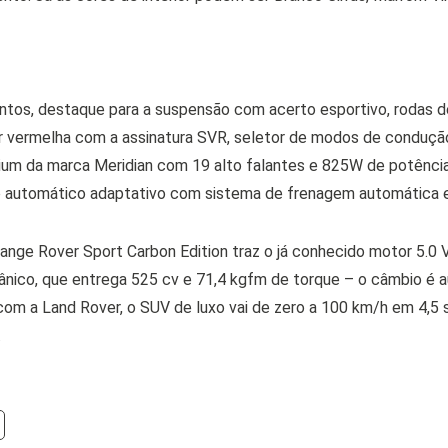
ntos, destaque para a suspensão com acerto esportivo, rodas d
or vermelha com a assinatura SVR, seletor de modos de condução,
ium da marca Meridian com 19 alto falantes e 825W de potência
to automático adaptativo com sistema de frenagem automática 
ange Rover Sport Carbon Edition traz o já conhecido motor 5.0
nico, que entrega 525 cv e 71,4 kgfm de torque – o câmbio é a
om a Land Rover, o SUV de luxo vai de zero a 100 km/h em 4,5 
.