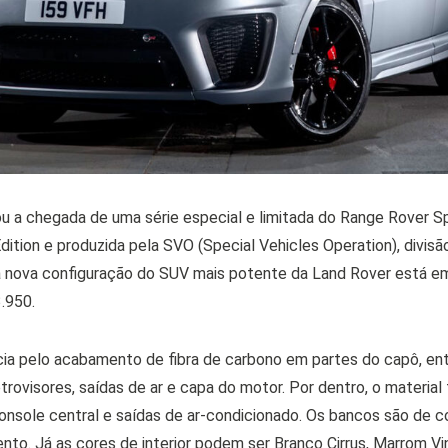
u a chegada de uma série especial e limitada do Range Rover Sp
ition e produzida pela SVO (Special Vehicles Operation), divisã
a nova configuração do SUV mais potente da Land Rover está e
3.950.
ia pelo acabamento de fibra de carbono em partes do capô, ent
trovisores, saídas de ar e capa do motor. Por dentro, o materia
console central e saídas de ar-condicionado. Os bancos são de 
nto. Já as cores de interior podem ser Branco Cirrus, Marrom V