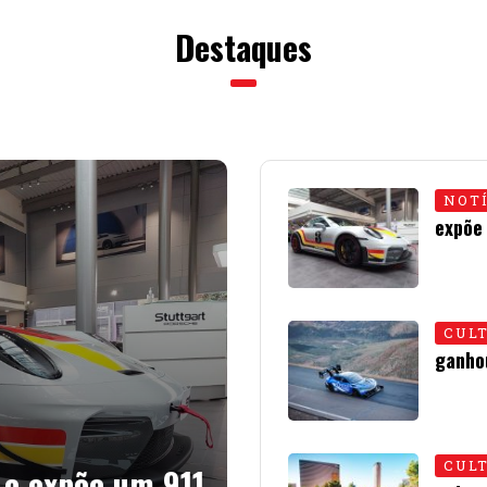
Destaques
NOT
expõe
15 • JU
CUL
ganho
01 • JU
CUL
 e expõe um 911