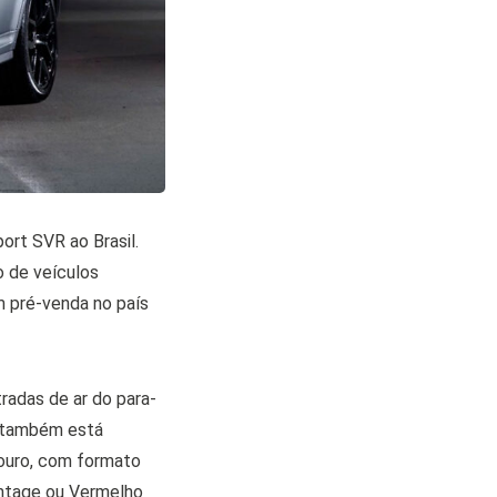
ort SVR ao Brasil.
o de veículos
m pré-venda no país
radas de ar do para-
l também está
couro, com formato
intage ou Vermelho