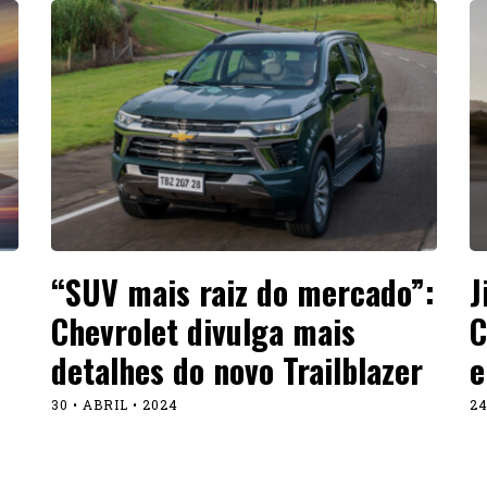
“SUV mais raiz do mercado”:
J
Chevrolet divulga mais
C
detalhes do novo Trailblazer
e
30 • ABRIL • 2024
24