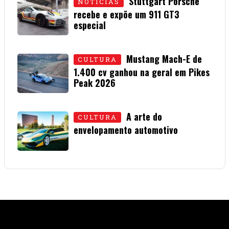
Stuttgart Porsche
NOTÍCIAS
recebe e expõe um 911 GT3
especial
15 • JULHO • 2026
Mustang Mach-E de
CULTURA
1.400 cv ganhou na geral em Pikes
Peak 2026
01 • JULHO • 2026
A arte do
CULTURA
envelopamento automotivo
08 • JUNHO • 2026