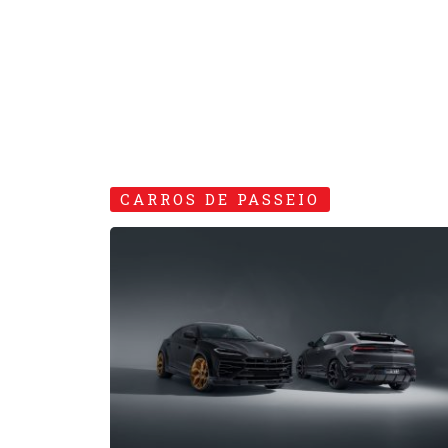
Novitec apresenta
Lamborghini bombada!
02 • DEZEMBRO • 2025
CUSTOMIZAÇÃO