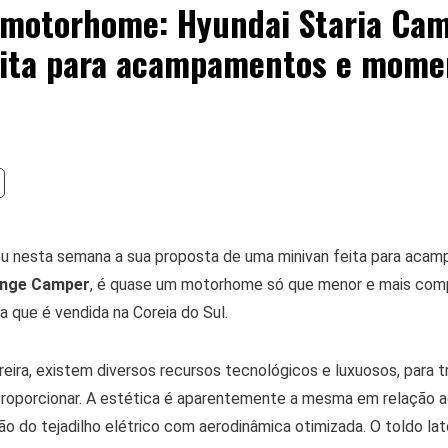
motorhome: Hyundai Staria Ca
eita para acampamentos e mome
 nesta semana a sua proposta de uma minivan feita para acam
unge Camper
, é quase um motorhome só que menor e mais comp
ha que é vendida na Coreia do Sul.
ira, existem diversos recursos tecnológicos e luxuosos, para tr
roporcionar. A estética é aparentemente a mesma em relação a
o do tejadilho elétrico com aerodinâmica otimizada. O toldo la