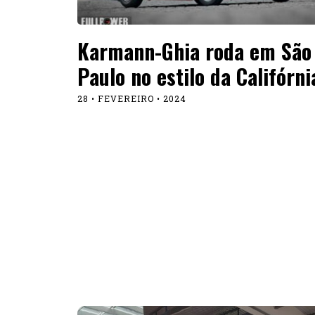
NOTÍCIAS
Stuttgart Porsche recebe
GT3 especial