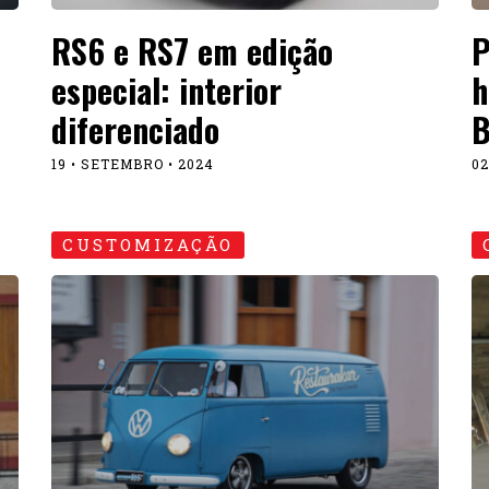
Rara Kombi “barndoor” de
F
a
1950 passou por
r
customização polêmica;
u
entenda o caso
09
16 • FEVEREIRO • 2024