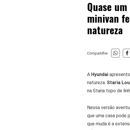
Quase um 
minivan f
natureza
Compartilhe:
A
Hyundai
apresentou
natureza.
Staria Lo
na Staria topo de lin
Nessa versão aventure
que uma casa pode p
que muda é a extensã