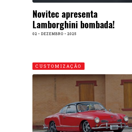
Karmann-Ghia roda em São
Paulo no estilo da Califórni
28 • FEVEREIRO • 2024