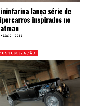
ord 1932 apodrecido é
esgatado em fazenda e vira
m hot rod impecável
 • FEVEREIRO • 2024