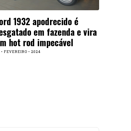
Stuttgart Porsche recebe e
ÍCIAS
 um 911 GT3 especial
LHO • 2026
Mustang Mach-E de 1.400 cv
TURA
u na geral em Pikes Peak 2026
LHO • 2026
A arte do envelopamento
TURA
otivo
UNHO • 2026