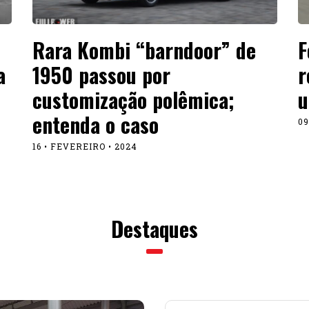
Destaques
NOT
expõe
15 • JU
CUL
ganho
01 • JU
CUL
 e expõe um 911
autom
08 • J