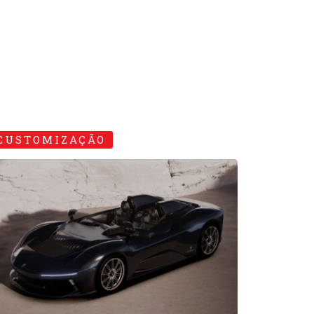
ininfarina lança série de
ipercarros inspirados no
atman
 • MAIO • 2024
CUSTOMIZAÇÃO