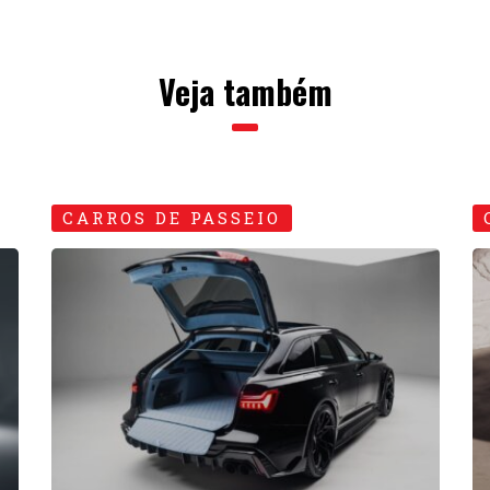
RS6 e RS7 em edição
P
especial: interior
h
diferenciado
B
19 • SETEMBRO • 2024
02
CUSTOMIZAÇÃO